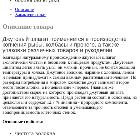
бобина без втулки
Описание
Характеристики
Описание товара
Джутовый шпагат применяется в производстве
копчения рыбы, колбасы и прочего, а так же
упаковки различных товаров и рукоделии.
Благодаря натуральному происхождению джутовый шпагат
экологически чистый и безопасен к пищевым продуктам. Джутовым
шпагатом легко вязать узлы, он мягкий, прочный, не боится большой
температуры и холода. Джутовое волокно, наравне с хлопком, леном
и пенькой принадлежит к самым важным растительным волокнам. По
размерам потребления в мировом хозяйстве джут занимает второе
место после хлопка, а по дешевизне - первое. Главным же
достоинством сырья, из которого производят джутовый шпагат,
признается его натуральность. Пряди растения состоят, в основном, из
целлюлозы и содержат 12,7 % лигнина - природного компонента,
отвечающего за прочность стеблей и уменьшающего
водопроницаемость клеточных стенок.
Основные свойства:
чистота волокна