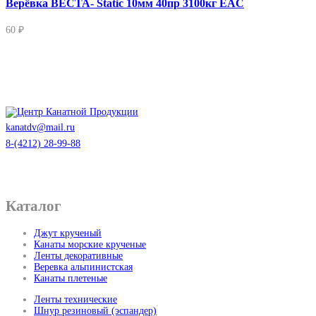
Верёвка ВЕСТА- Static 10мм 40пр 3100кг EAC
60 ₽
kanatdv@mail.ru
8-(4212) 28-99-88
Каталог
Джут крученый
Канаты морские крученые
Ленты декоративные
Веревка альпинистская
Канаты плетеные
Ленты технические
Шнур резиновый (эспандер)