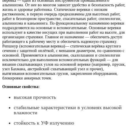
Веревка — один из основных инструментов промышленного
альпинизма. От нее во многом зависит удобство и безопасность работ,
жизнь и здоровье работника.
Статические веревки с низким
растяжением, в первую очередь предназначены для высотных работ,
работ в безопорном пространстве, спасательных работ, спелеологии,
альпинизма и каньонинга. По функциональному назначению веревки
подразделяются на основные и вспомогательные. Основные веревки
используют в качестве несущих при выполнении работ на высоте, для
организации страховки.
Главное ее назначение — обеспечить доступ
работающего к рабочему месту и обеспечить надежную страховку.
Репшнур (вспомогательная веревка)— статическая верёвка круглого
сечения с защитной оплёткой, с меньшим диаметром, по сравнению с
основной. Применяется в альпинизме, скалолазании и спелеологии
исключительно для выполнения вспомогательных функций — для
вязания схватывающих узлов на основной веревке (например, прусик,
узел Бахмана, австрийский схватывающий узел и прочее),
вытягивания вспомогательных грузов, закрепления оборудования,
блокировки анкерных точек.
Основные свойства:
высокая прочность
стабильные характеристики в условиях высокой
влажности
стойкость к УФ излучению